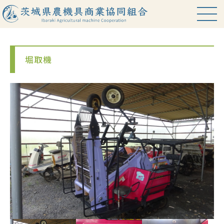
堀取機
HOME
お知らせ
中古農機情報
組合案内
組合員紹介
役職員名簿
アクセス
関連サイト
プライバシーポリシー
会員専用ページ