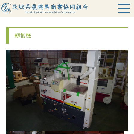
籾摺機
HOME
お知らせ
中古農機情報
組合案内
組合員紹介
役職員名簿
アクセス
関連サイト
プライバシーポリシー
会員専用ページ