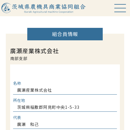
組合員情報
HOME
お知らせ
廣瀬産業株式会社
南部支部
中古農機情報
組合案内
組合員紹介
役職員名簿
名称
アクセス
関連サイト
廣瀬産業株式会社
所在地
プライバシーポリシー
茨城県稲敷郡阿見町中央1-5-33
代表
会員専用ページ
廣瀬 和己