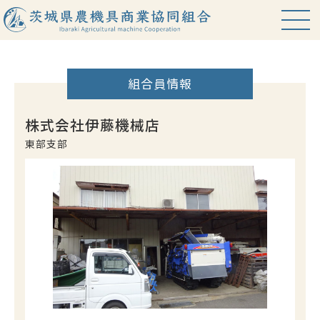
組合員情報
HOME
お知らせ
株式会社伊藤機械店
東部支部
中古農機情報
組合案内
組合員紹介
役職員名簿
アクセス
関連サイト
プライバシーポリシー
会員専用ページ